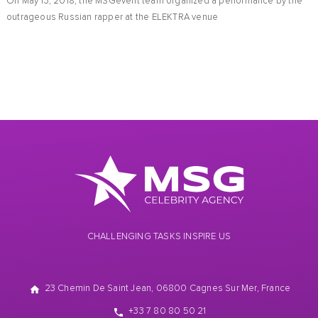
On May 13, 2018, the MSGevent team organized a performance by the
outrageous Russian rapper at the ELEKTRA venue
CHALLENGING TASKS INSPIRE US
23 Chemin De Saint Jean, 06800 Cagnes Sur Mer, France
+33 7 80 80 50 21