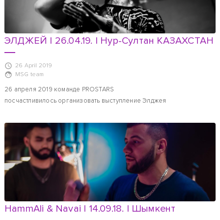
ЭЛДЖЕЙ | 26.04.19. | Нур-Султан КАЗАХСТАН
26 April 2019
MSG team
26 апреля 2019 команде PROSTARS
посчастливилось организовать выступление Элджея
HammAli & Navai | 14.09.18. | Шымкент